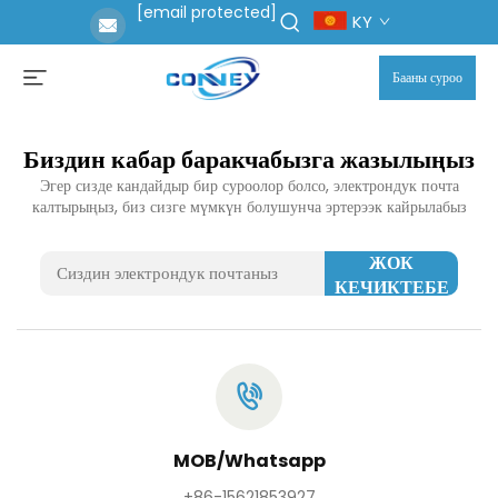
[email protected]
KY
Бааны суроо
Биздин кабар баракчабызга жазылыңыз
Эгер сизде кандайдыр бир суроолор болсо, электрондук почта
калтырыңыз, биз сизге мүмкүн болушунча эртерээк кайрылабыз
ЖОК
КЕЧИКТЕБЕ
MOB/Whatsapp
+86-15621853927