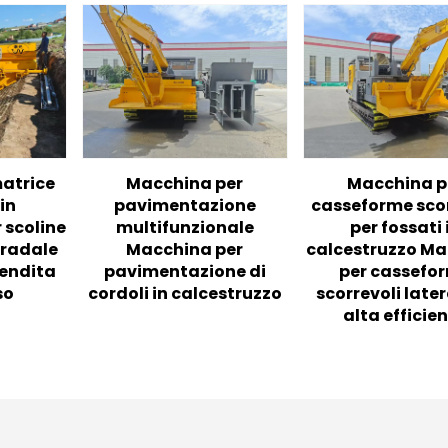
atrice
Macchina per
Macchina p
in
pavimentazione
casseforme scor
 scoline
multifunzionale
per fossati 
tradale
Macchina per
calcestruzzo M
vendita
pavimentazione di
per cassefo
so
cordoli in calcestruzzo
scorrevoli later
alta efficie