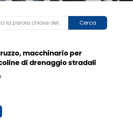
Cerca
truzzo, macchinario per
scoline di drenaggio stradali
m