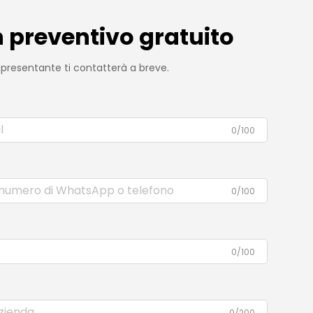
n preventivo gratuito
appresentante ti contatterà a breve.
0/100
0/100
0/100
0/200