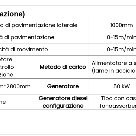
azione)
a di pavimentazione laterale
1000mm
tà di pavimentazione
0-15m/mi
cità di movimento
0-15m/mi
tore
Alimentatore a s
rollo
Metodo di carico
(lame in acciaio
zione
m*2800mm
Generatore
50 kW
Generatore diesel
Tipo con ca
ne
configurazione
fonoassorbe