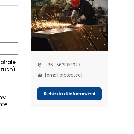
n
n
pirale
+86-15621853927
 fuso)
[email protected]
Richiesta di informazioni
ssa
nte