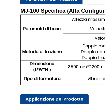
MJ-100
Specifica (Alta
Configur
Altezza massim
Parametri di base
Veloci
Velo
Doppio mo
Metodo di trazione
Doppio cont
Doppia tra
Dimensione
3500mm*2200m
L*W*H
（
）
Tipo di formatura
Vibrazio
Applicazione Del Prodotto