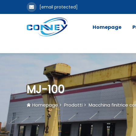
[email protected]
Homepage
P
MJ-100
Homepage
>
Prodotti
>
Macchina finitrice co