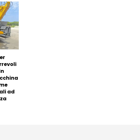
er
revoli
in
acchina
rme
ali ad
nza