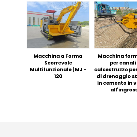
Macchina a Forma
Macchina form
Scorrevole
per canali 
Multifunzionale | MJ -
calcestruzzo per
120
di drenaggio s
in cemento in 
all'ingros