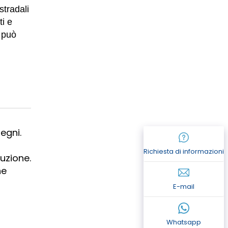
stradali
ti e
 può
egni.
Richiesta di informazioni
ruzione.
he
E-mail
Whatsapp