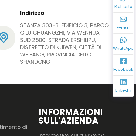
Richiesta
Indirizzo
STANZA 303-3, EDIFICIO 3, PARCO
E-mail
QILU CHUANGZHI, VIA WENHUA
SUD 2600, STRADA ERSHILIPU,
DISTRETTO DI KUIWEN, CITTÀ DI
WhatsApp
WEIFANG, PROVINCIA DELLO
SHANDONG
Facebook
Linkedin
INFORMAZIONI
SULL'AZIENDA
timento di
Informativa sulla Privacy