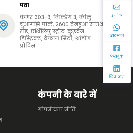
पता
ई-मेल
कमर 303-3, बिल्डिंग 3, कीलू
चुआंगझि पार्क, 2600 वेनहुआ साउथ
रोड, एर्शिलिपु स्ट्रीट, कुइवेन
व्हाटसएप
डिस्ट्रिक्ट, वेफ़ांग सिटी, शांडोंग
प्रोविंस
फेसबुक
लिंक्डइन
कंपनी के बारे में
गोपनीयता नीति
न