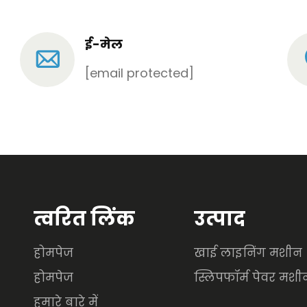
ई-मेल
[email protected]
त्वरित लिंक
उत्पाद
होमपेज
खाई लाइनिंग मशीन
होमपेज
स्लिपफॉर्म पेवर मशी
हमारे बारे में