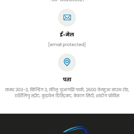
ई-मेल
[email protected]
पता
कमर 303-3, बिल्डिंग 3, कीलू चुआंगझि पार्क, 2600 वेनहुआ साउथ रोड,
एर्शिलिपु स्ट्रीट, कुइवेन डिस्ट्रिक्ट, वेफ़ांग सिटी, शांडोंग प्रोविंस