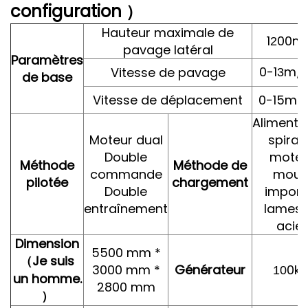
configuration
）
Hauteur maximale de
1
00m
2
pavage latéral
Paramètres
0-1
m/
Vitesse de pavage
3
de base
Vitesse de déplacement
0-15m/
Alimenta
Moteur dual
spiralé
Double
moteu
Méthode
Méthode de
commande
moul
pilotée
chargement
Double
importé
entraînement
lames 
acier
Dimension
5500 mm *
Je suis
（
3000 mm *
Générateur
0k
10
un homme.
2800 mm
）