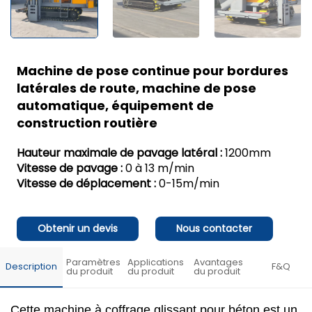
Machine de pose continue pour bordures
latérales de route, machine de pose
automatique, équipement de
construction routière
Hauteur maximale de pavage latéral :
1200mm
Vitesse de pavage :
0 à 13 m/min
Vitesse de déplacement :
0-15m/min
Obtenir un devis
Nous contacter
Paramètres
Applications
Avantages
Description
F&Q
du produit
du produit
du produit
Cette machine à coffrage glissant pour béton est un