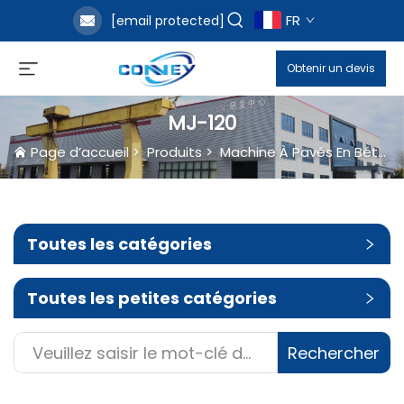
FR
[email protected]
Obtenir un devis
MJ-120
Page d’accueil
>
Produits
>
Machine À Pavés En Béton Liquide
Toutes les catégories
Toutes les petites catégories
Rechercher