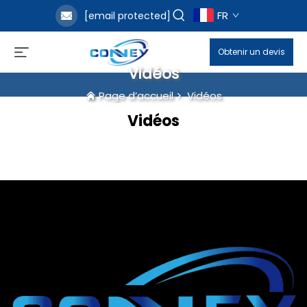
FR
[email protected]
Obtenir un devis
Vidéos
Page d’accueil
>
Vidéos
Vidéos