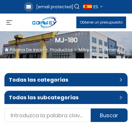
ES
[email protected]
Obtener un presupuesto
MJ-180
Página De Inicio
>
Productos
>
Máquina pavimentadora de moldeo continuo
Todas las categorías
Todas las subcategorías
Buscar