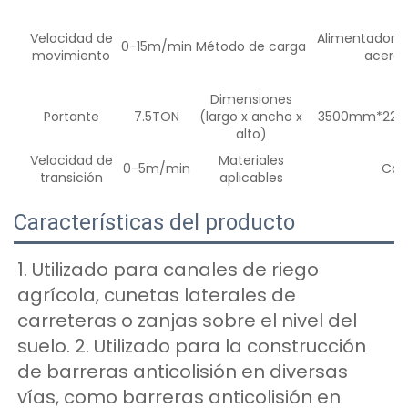
Velocidad de
Alimentador e
0-15m/min
Método de carga
movimiento
acero 
Dimensiones
Portante
7.5TON
(largo x ancho x
3500mm*22
alto)
Velocidad de
Materiales
0-5m/min
Con
transición
aplicables
Características del producto
1. Utilizado para canales de riego 
agrícola, cunetas laterales de 
carreteras o zanjas sobre el nivel del 
suelo. 2. Utilizado para la construcción 
de barreras anticolisión en diversas 
vías, como barreras anticolisión en 