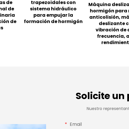
as de
trapezoidales con
Máquina desliz
nal de
sistema hidráulico
hormigón para
inaria
para empujar la
anticolisión, m
ción de
formación de hormigón
deslizante 
as
vibración de 
frecuencia, 
rendimien
Solicite un
Nuestro representan
Email