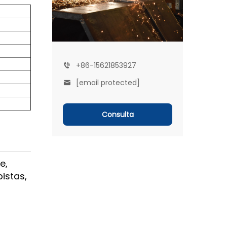
+86-15621853927
[email protected]
Consulta
e,
istas,