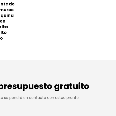
ante de
 muros
áquina
con
alta
alto
to
 presupuesto gratuito
te se pondrá en contacto con usted pronto.