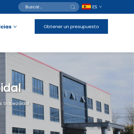
ES
icias
Obtener un presupuesto
idal
s trapezoidal