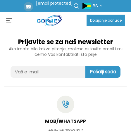
[email protected]
BS
Dobijanje ponude
Prijavite se za naš newsletter
Ako imate bilo kakve pitanje, molimo ostavite email i mi
ćemo Vas kontaktirati što prije
Pošalji sada
MOB/WHATSAPP
+86-15621853927