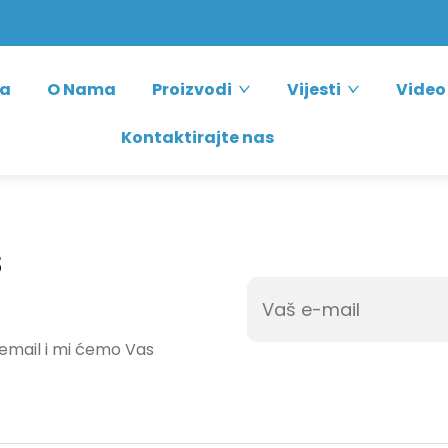
ca
O Nama
Proizvodi
Vijesti
Video
Kontaktirajte nas
š
 email i mi ćemo Vas