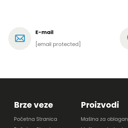
E-mail
[email protected]
Brze veze
Proizvodi
Početna Stranica
Mašina za oblagan