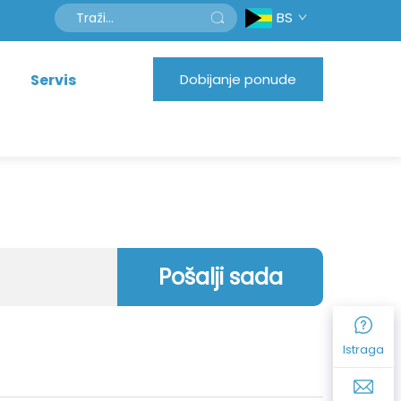
BS
Servis
Dobijanje ponude
Pošalji sada
Istraga