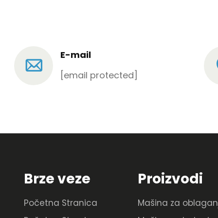
E-mail
[email protected]
Brze veze
Proizvodi
Početna Stranica
Mašina za oblagan