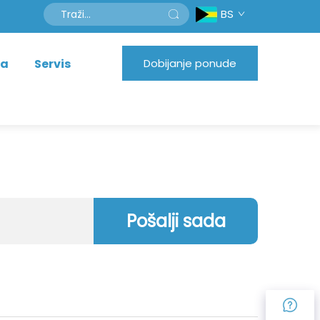
BS
na
Servis
Dobijanje ponude
Pošalji sada