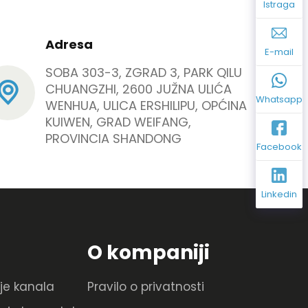
Istraga
Adresa
E-mail
SOBA 303-3, ZGRAD 3, PARK QILU
CHUANGZHI, 2600 JUŽNA ULIĆA
Whatsapp
WENHUA, ULICA ERSHILIPU, OPĆINA
KUIWEN, GRAD WEIFANG,
PROVINCIA SHANDONG
Facebook
Linkedin
O kompaniji
je kanala
Pravilo o privatnosti