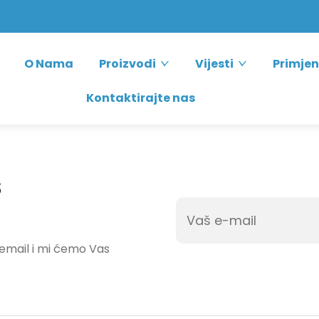
O Nama
Proizvodi
Vijesti
Primje
Kontaktirajte nas
š
 email i mi ćemo Vas