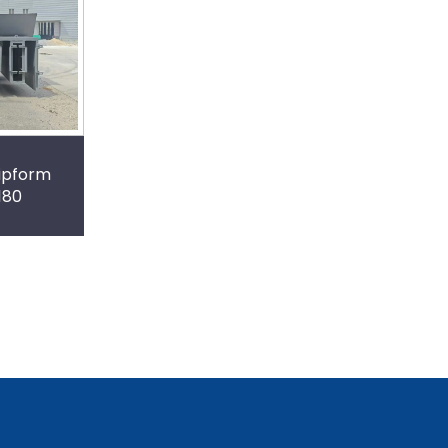
lipform
180