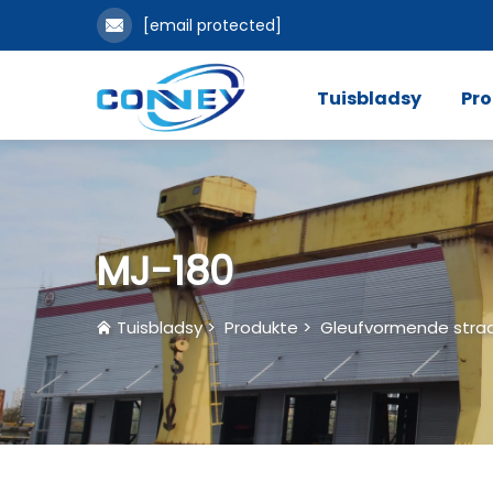
[email protected]
Tuisbladsy
Pr
MJ-180
Tuisbladsy
>
Produkte
>
Gleufvormende stra