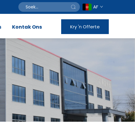
AF
s
Kontak Ons
Kry 'n Offerte