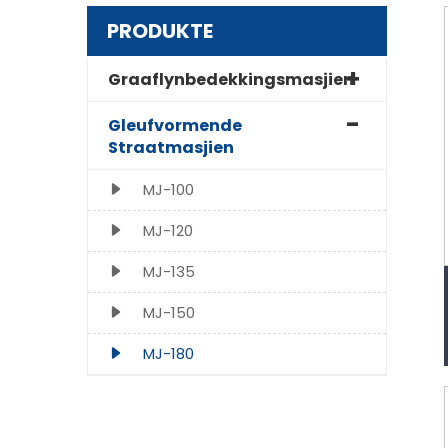
PRODUKTE
Graaflynbedekkingsmasjien
Gleufvormende
Straatmasjien
MJ-100
MJ-120
MJ-135
MJ-150
MJ-180