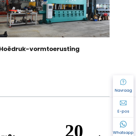
Hoëdruk-vormtoerusting
Indu
Navraag
E-pos
7
47
Whatsapp