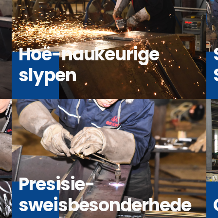
Hoë-naukeurige
slypen
Presisie-
sweisbesonderhede