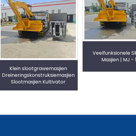
Veelfunksionele S
Masjien | MJ - 
Klein slootgrawemasjien
Dreineringskonstruksiemasjien
Slootmasjien Kultivator