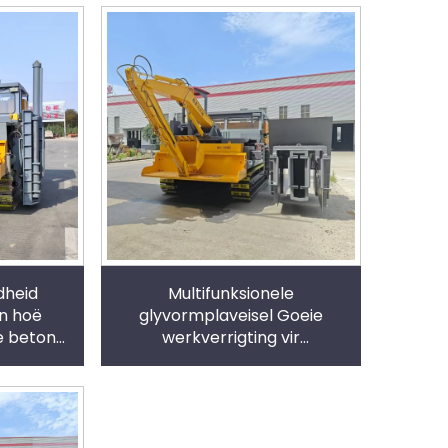
dheid
Multifunksionele
n hoë
glyvormplaveisel Goeie
e beton
werkverrigting vir
stasie
dreineringsloot Randsteen-
skutreling Padbetonfasiliteite