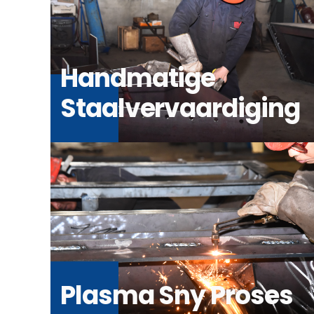
Handmatige
Staalvervaardiging
Plasma Sny Proses