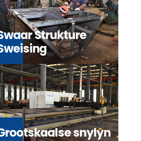
Swaar Strukture
Sweising
Grootskaalse snylyn