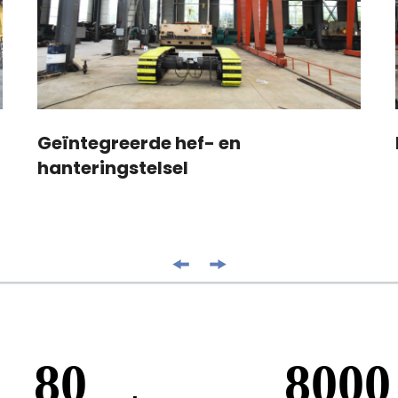
Geïntegreerde hef- en
hanteringstelsel
187
1866