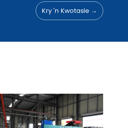
Kry 'n Kwotasie →