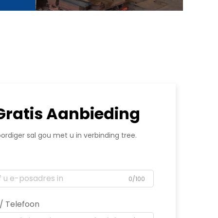
 Gratis Aanbieding
rdiger sal gou met u in verbinding tree.
0/100
 Telefoon