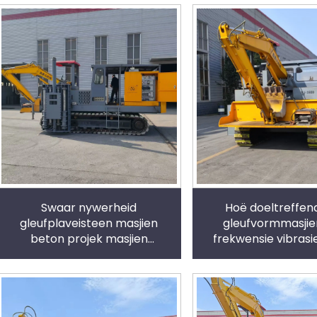
Swaar nywerheid
Hoë doeltreffen
gleufplaveisteen masjien
gleufvormmasjie
beton projek masjien
frekwensie vibrasi
afvoergrawe kantsteen en
vorming goeie pre
verkeersversperring
vormingsmasjien